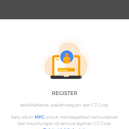
REGISTER
detikNetwork adalah bagian dari CT Corp.
Satu akun
MPC
untuk mendapatkan kemudahan
dan keuntungan di semua layanan CT Corp.