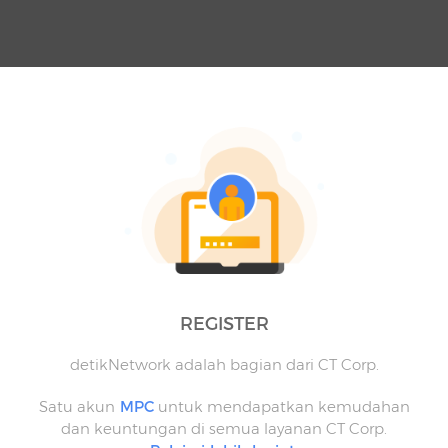
REGISTER
detikNetwork adalah bagian dari CT Corp.
Satu akun
MPC
untuk mendapatkan kemudahan
dan keuntungan di semua layanan CT Corp.