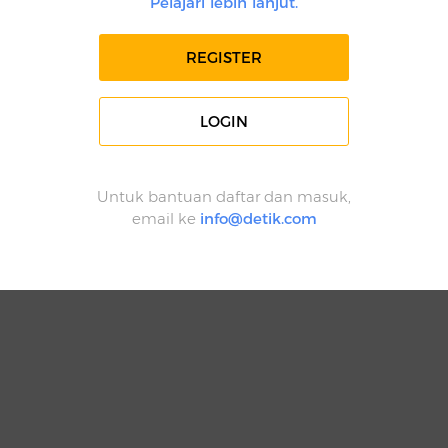
Pelajari lebih lanjut.
REGISTER
LOGIN
Untuk bantuan daftar dan masuk,
email ke
info@detik.com