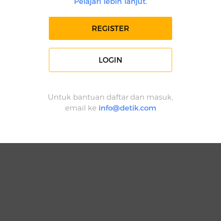
Pelajari lebih lanjut.
REGISTER
LOGIN
Untuk bantuan daftar dan masuk,
email ke
info@detik.com