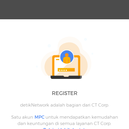
REGISTER
detikNetwork adalah bagian dari CT Corp.
Satu akun
MPC
untuk mendapatkan kemudahan
dan keuntungan di semua layanan CT Corp.