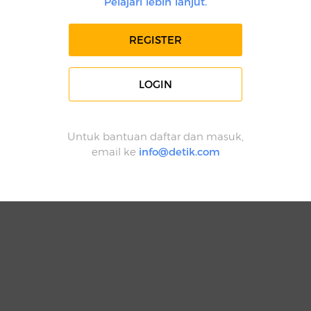
Pelajari lebih lanjut.
REGISTER
LOGIN
Untuk bantuan daftar dan masuk,
email ke
info@detik.com