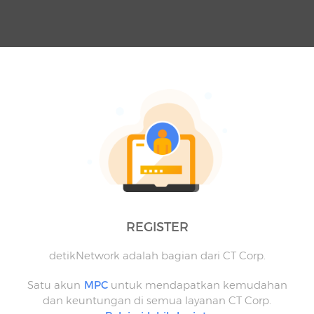
REGISTER
detikNetwork adalah bagian dari CT Corp.
Satu akun
MPC
untuk mendapatkan kemudahan
dan keuntungan di semua layanan CT Corp.