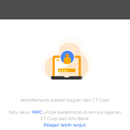
detikNetwork adalah bagian dari CT Corp.
Satu akun
MPC
untuk beraktivitas di semua layanan
CT Corp dan Allo Bank.
Pelajari lebih lanjut.